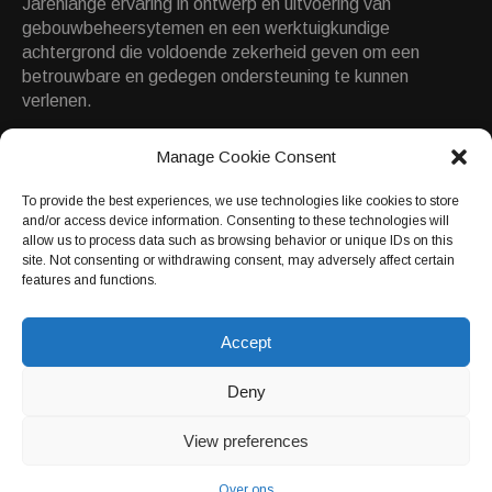
Jarenlange ervaring in ontwerp en uitvoering van
gebouwbeheersytemen en een werktuigkundige
achtergrond die voldoende zekerheid geven om een
betrouwbare en gedegen ondersteuning te kunnen
verlenen.
Manage Cookie Consent
Contact
Informatie
To provide the best experiences, we use technologies like cookies to store
and/or access device information. Consenting to these technologies will
Arkerpoort 18
allow us to process data such as browsing behavior or unique IDs on this
site. Not consenting or withdrawing consent, may adversely affect certain
3861 PS Nijkerk
features and functions.
Telefoon:
033 - 4620338
Accept
E-mail:
info@thklimaat.nl
Website:
https://www.thklimaat.nl
Deny
View preferences
© 2019
TH Klimaatbeheersing
|
Privacy
Adres
Arkerpoort 18 | 3861 PS NIJKERK
Over ons